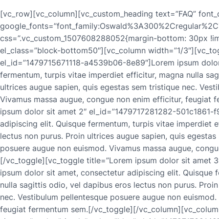
[vc_row][vc_column][vc_custom_heading text=”FAQ” font_container=”tag:h2|font_size:30|text_align:center” google_fonts=”font_family:Oswald%3A300%2Cregular%2C700|font_style:400%20regular%3A400%3Anormal” css=”.vc_custom_1507608288052{margin-bottom: 30px !important;}”][/vc_column][/vc_row][vc_row el_class=”block-bottom50″][vc_column width=”1/3″][vc_toggle title=”Lorem ipsum dolor sit amet” el_id=”1479715671118-a4539b06-8e89″]Lorem ipsum dolor sit amet, consectetur adipiscing elit. Quisque fermentum, turpis vitae imperdiet efficitur, magna nulla sagittis odio, vel dapibus eros lectus non purus. Proin ultrices augue sapien, quis egestas sem tristique nec. Vestibulum pellentesque posuere augue non euismod. Vivamus massa augue, congue non enim efficitur, feugiat fermentum sem.[/vc_toggle][vc_toggle title=”Lorem ipsum dolor sit amet 2″ el_id=”1479717281282-501c1861-f92c”]Lorem ipsum dolor sit amet, consectetur adipiscing elit. Quisque fermentum, turpis vitae imperdiet efficitur, magna nulla sagittis odio, vel dapibus eros lectus non purus. Proin ultrices augue sapien, quis egestas sem tristique nec. Vestibulum pellentesque posuere augue non euismod. Vivamus massa augue, congue non enim efficitur, feugiat fermentum sem.[/vc_toggle][vc_toggle title=”Lorem ipsum dolor sit amet 3″ el_id=”1479717279237-bb0590ac-e0e0″]Lorem ipsum dolor sit amet, consectetur adipiscing elit. Quisque fermentum, turpis vitae imperdiet efficitur, magna nulla sagittis odio, vel dapibus eros lectus non purus. Proin ultrices augue sapien, quis egestas sem tristique nec. Vestibulum pellentesque posuere augue non euismod. Vivamus massa augue, congue non enim efficitur, feugiat fermentum sem.[/vc_toggle][/vc_column][vc_column width=”1/3″][vc_toggle title=”Lorem ipsum dolor sit amet” style=”simple” color=”blue” el_id=”1479717381497-0fd91617-55cd”]Lorem ipsum dolor sit amet, consectetur adipiscing elit. Quisque fermentum, turpis vitae imperdiet efficitur, magna nulla sagittis odio, vel dapibus eros lectus non purus. Proin ultrices augue sapien, quis egestas sem tristique nec. Vestibulum pellentesque posuere augue non euismod. Vivamus massa augue, congue non enim efficitur, feugiat fermentum sem.[/vc_toggle][vc_toggle title=”Lorem ipsum dolor sit amet 2″ style=”simple” color=”blue” el_id=”1479717336836-978c9be5-61c4″]Lorem ipsum dolor sit amet, consectetur adipiscing elit. Quisque fermentum, turpis vitae imperdiet efficitur, magna nulla sagittis odio, vel dapibus eros lectus non purus. Proin ultrices augue sapien, quis egestas sem tristique nec. Vestibulum pellentesque posuere augue non euismod. Vivamus massa augue, congue non enim efficitur, feugiat fermentum sem.[/vc_toggle][vc_toggle title=”Lorem ipsum dolor sit amet 3″ style=”simple” color=”blue” el_id=”1479717336273-5d202d9f-c44d”]Lorem ipsum dolor sit amet, consectetur adipiscing elit. Quisque fermentum, turpis vitae imperdiet efficitur, magna nulla sagittis odio, vel dapibus eros lectus non purus. Proin ultrices augue sapien, quis egestas sem tristique nec. Vestibulum pellentesque posuere augue non euismod. Vivamus massa augue, congue non enim efficitur, feugiat fermentum sem.[/vc_toggle][/vc_column][vc_column width=”1/3″][vc_toggle title=”Lorem ipsum dolor sit amet” style=”round_outline” color=”pink” el_id=”1479717765591-f8c62ab2-0f8e”]Lorem ipsum dolor sit amet, consectetur adipiscing elit. Quisque fermentum, turpis vitae imperdiet efficitur, magna nulla sagittis odio, vel dapibus eros lectus non purus. Proin ultrices augue sapien, quis egestas sem tristique nec. Vestibulum pellentesque posuere augue non euismod. Vivamus massa augue, congue non enim efficitur, feugiat fermentum sem.[/vc_toggle][vc_toggle title=”Lorem ipsum dolor sit amet 2″ style=”round_outline” color=”pink” el_id=”1479717785879-43caf395-877c”]Lorem ipsum dolor sit amet, consectetur adipiscing elit. Quisque fermentum, turpis vitae imperdiet efficitur, magna nulla sagittis odio, vel dapibus eros lectus non purus. Proin ultrices augue sapien, quis egestas sem tristique nec. Vestibulum pellentesque posuere augue non euismod. Vivamus massa augue, congue non enim efficitur, feugiat fermentum sem.[/vc_toggle][vc_toggle title=”Lorem ipsum dolor sit amet 3″ style=”round_outline” color=”pink” el_id=”1479717785324-5122808e-c430″]Lorem ipsum dolor sit amet, consectetur adipiscing elit. Quisque fermentum, turpis vitae imperdiet efficitur, magna nulla sagittis odio, vel dapibus eros lectus non purus. Proin ultrices augue sapien, quis egestas sem tristique nec. Vestibulum pellentesque posuere augue non euismod. Vivamus massa augue, congue non enim efficitur, feugiat fermentum sem.[/vc_toggle][/vc_column][/vc_row][vc_row el_class=”block-bottom50″][vc_column width=”1/3″][vc_toggle title=”Lorem ipsum dolor sit amet” style=”round” color=”turquoise” el_id=”1479718015278-7aeddabe-e414″]Lorem ipsum dolor sit amet, consectetur adipiscing elit. Quisque fermentum, turpis vitae imperdiet efficitur, magna nulla sagittis odio, vel dapibus eros lectus non purus. Proin ultrices augue sapien, quis egestas sem tristique nec. Vestibulum pellentesque posuere augue non euismod. Vivamus massa augue, congue non enim efficitur, feugiat fermentum sem.[/vc_toggle][vc_toggle title=”Lorem ipsum dolor sit amet” style=”round” color=”turquoise” el_id=”1479718062997-8ae5fce9-3d71″]Lorem ipsum dolor sit amet, consectetur adipiscing elit. Quisque fermentum, turpis vitae imperdiet efficitur, magna nulla sagittis odio, vel dapibus eros lectus non purus. Proin ultrices augu