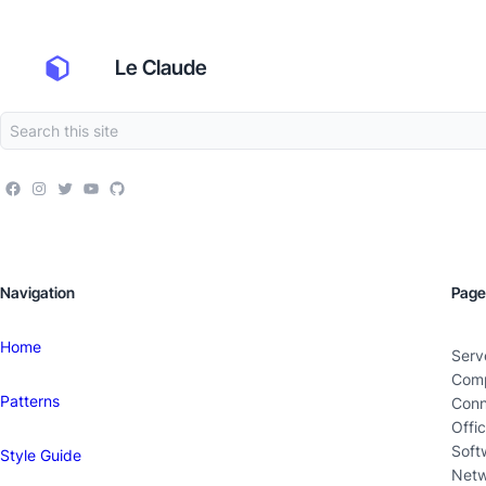
Le Claude
Navigation
Page
Home
Serv
Comp
Patterns
Conn
Offi
Soft
Style Guide
Netw