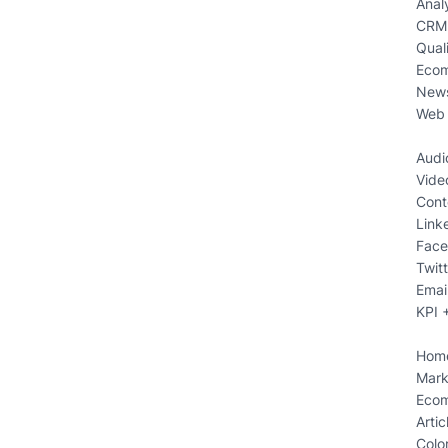
Anal
CRM 
Quali
Ecom
News
Web 
Audi
Vide
Cont
Link
Face
Twitt
Emai
KPI 
Hom
Mark
Eco
Arti
Colo