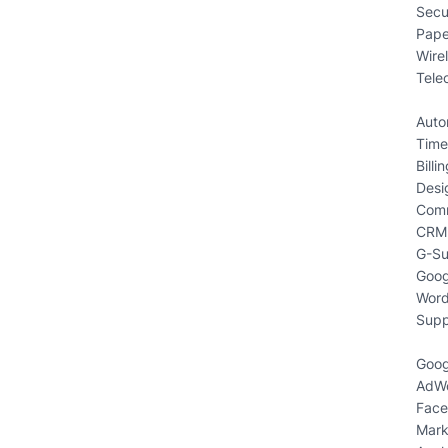
Secu
Pape
Wire
Tele
Auto
Time
Billi
Desi
Comm
CRM 
G-Su
Goog
Word
Supp
Goog
AdWo
Face
Mark