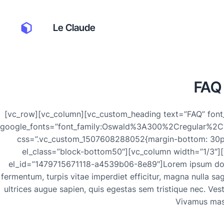
Le Claude
FAQ
[vc_row][vc_column][vc_custom_heading text=”FAQ” font_c
google_fonts=”font_family:Oswald%3A300%2Cregular%2C
css=”.vc_custom_1507608288052{margin-bottom: 30px
el_class=”block-bottom50″][vc_column width=”1/3″][v
el_id=”1479715671118-a4539b06-8e89″]Lorem ipsum dolor 
fermentum, turpis vitae imperdiet efficitur, magna nulla sag
ultrices augue sapien, quis egestas sem tristique nec. V
Vivamus ma